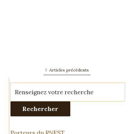
La directive relative à la surveillance et à la résilience
des sols La Directive (UE) 2025/2360 relative à la
surveillance...
Lire l'article
Articles précédents
Rechercher
Porteurs du RNEST