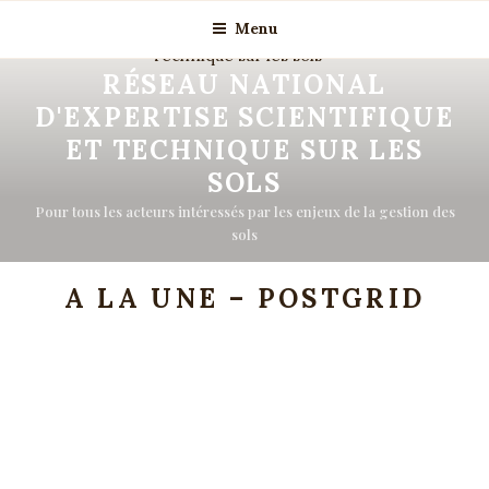
Menu
RÉSEAU NATIONAL
D'EXPERTISE SCIENTIFIQUE
ET TECHNIQUE SUR LES
SOLS
Pour tous les acteurs intéressés par les enjeux de la gestion des
sols
A LA UNE – POSTGRID
Publication de la troisième
stratégie nationale bas-carbone
Publication de la 3e stratégie nationale bas-carbone La
SNBC 3 en bref La troisième stratégie nationale bas-