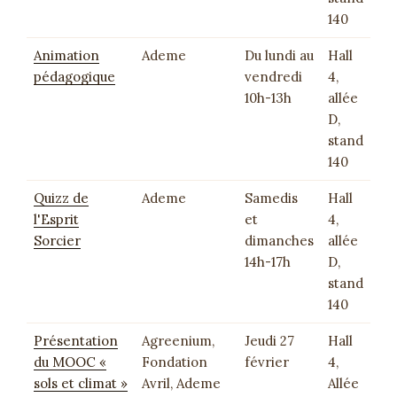
140
Animation
Ademe
Du lundi au
Hall
pédagogique
vendredi
4,
10h-13h
allée
D,
stand
140
Quizz de
Ademe
Samedis
Hall
l'Esprit
et
4,
Sorcier
dimanches
allée
14h-17h
D,
stand
140
Présentation
Agreenium,
Jeudi 27
Hall
du MOOC «
Fondation
février
4,
sols et climat »
Avril, Ademe
Allée