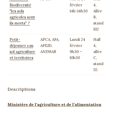
Biodiversité
février
4,
"les sols
14h-14h30
Allée
agricoles sont
B,
ils morts" ?
stand
102
Petit-
APCA, AFA,
Lundi 24
Hall
déjeuner eau
AFEID,
février
4,
sol agriculture
ANDHAR
9h30 –
allée
et territoires
10h30
C,
stand
55
Descriptions
Ministère de l’agriculture et de l’alimentation